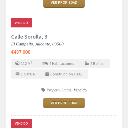
VER PROPIEDAD
VENDIDO
Calle Sorolla, 3
El Campello,
Alicante,
03560
€487.000
2
112
M
4
Habitaciones
2
Baños
1
Garaje
Construcción
1992
Property Status:
Vendido
VER PROPIEDAD
VENDIDO