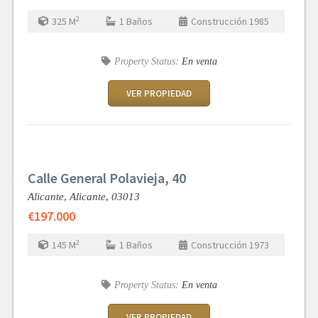
2
325
M
1
Baños
Construcción
1985
Property Status:
En venta
VER PROPIEDAD
Calle General Polavieja, 40
Alicante,
Alicante,
03013
€197.000
2
145
M
1
Baños
Construcción
1973
Property Status:
En venta
VER PROPIEDAD