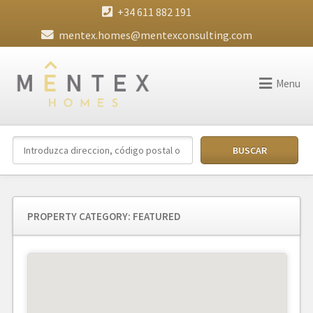
+34 611 882 191
mentex.homes@mentexconsulting.com
Menu
PROPERTY CATEGORY:
FEATURED