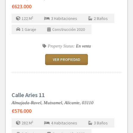
€623.000
2
122
M
3
Habitaciones
2
Baños
1
Garaje
Construcción
2020
Property Status:
En venta
VER PROPIEDAD
Calle Aries 11
Almajada-Ravel, Mutxamel,
Alicante,
03110
€576.000
2
282
M
4
Habitaciones
3
Baños