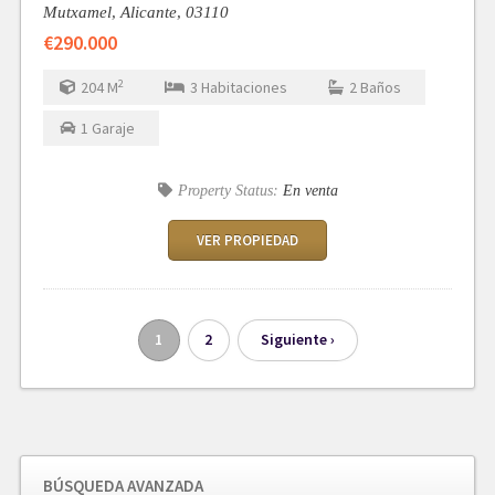
Mutxamel,
Alicante,
03110
€290.000
2
204
M
3
Habitaciones
2
Baños
1
Garaje
Property Status:
En venta
VER PROPIEDAD
1
2
Siguiente ›
BÚSQUEDA AVANZADA