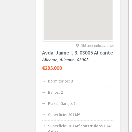
Obtener indicaciones
Avda. Jaime I, 3. 03005 Alicante
Alicante,
Alicante,
03005
€285.000
Dormitorios:
3
Baños:
2
Plazas Garaje:
1
2
Superficie:
201 M
2
Superficie:
201 M
construidos / 143