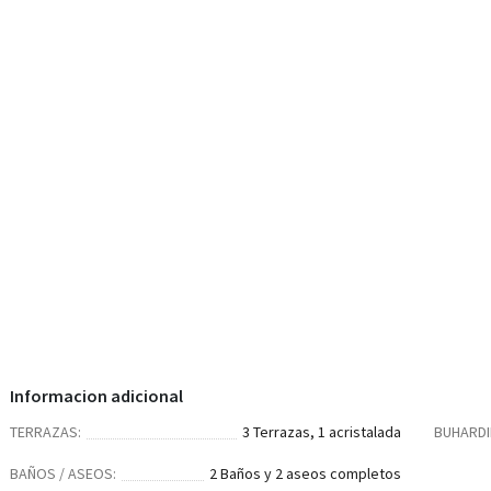
Informacion adicional
TERRAZAS:
3 Terrazas, 1 acristalada
BUHARDI
BAÑOS / ASEOS:
2 Baños y 2 aseos completos