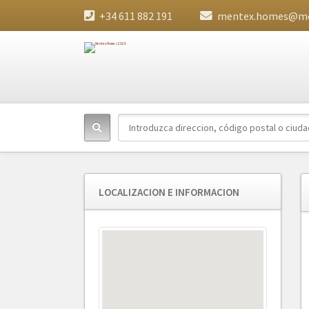
+34 611 882 191
mentex.homes@me
LOCALIZACION E INFORMACION